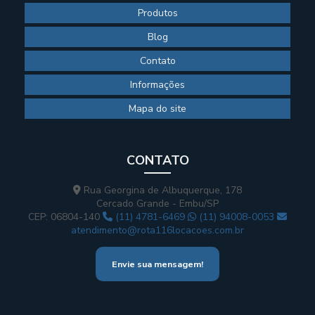
Produtos
Blog
Contato
Informações
Mapa do site
CONTATO
Rua Georgina de Albuquerque, 178
Cercado Grande - Embu/SP
CEP: 06804-140
(11) 4781-6469
(11) 94008-0053
atendimento@rota116locacoes.com.br
Envie sua mensagem!