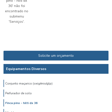
pino - hilti dx
36' não foi
encontrado no
submenu
'Serviços'.
Solicite um orçamento
Equipamentos Diversos
Conjunto maçarico (oxigênio/glp)
Perfurador de solo
Finca pino - hilti dx 36