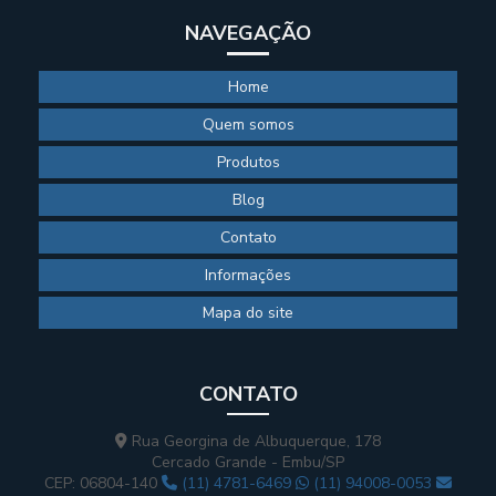
NAVEGAÇÃO
Home
Quem somos
Produtos
Blog
Contato
Informações
Mapa do site
CONTATO
Rua Georgina de Albuquerque, 178
Cercado Grande - Embu/SP
CEP: 06804-140
(11) 4781-6469
(11) 94008-0053