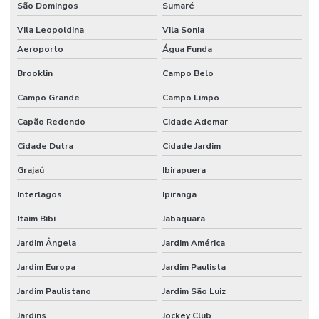
São Domingos
Sumaré
Locação de andaimes zona leste
Vila Leopoldina
Vila Sonia
Locação de andaimes zona sul
Aeroporto
Água Funda
Locação de aspirador de pó industrial
Brooklin
Campo Belo
Campo Grande
Campo Limpo
Locação de aspirador de pó industrial em sp
Capão Redondo
Cidade Ademar
Locação de barra de ancoragem
Cidade Dutra
Cidade Jardim
Locação de barra de ancoragem em sp
Grajaú
Ibirapuera
Locação de betoneira
Interlagos
Ipiranga
Locação de betoneira 400 litros
Itaim Bibi
Jabaquara
Locação de betoneira preço
Jardim Ângela
Jardim América
Locação de betoneira em são paulo
Jardim Europa
Jardim Paulista
Locação de betoneira sp
Jardim Paulistano
Jardim São Luiz
Locação de bombas submersíveis
Jardins
Jockey Club