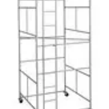
Aluguel de andaimes tatuapé
Aluguel de andaimes zona norte preço
Aluguel de andaimes zona oeste sp
Aluguel de aspirador de pó industrial
Aluguel de aspirador de pó industrial em sp
Aluguel de barra de ancoragem
Aluguel de barra de ancoragem em sp
Aluguel de betoneira 400 litros
Aluguel de betoneira 400 litros valor
Aluguel de betoneira 400l
Aluguel de betoneira em cotia
Aluguel de betoneira em guarulhos