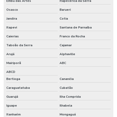
Embu das Artes
Itapecerica da Serra
Valor de locação de betoneira
Osasco
Barueri
Jandira
Cotia
Itapevi
Santana de Parnaíba
Caierias
Franco da Rocha
Taboão da Serra
Cajamar
Arujá
Alphaville
Mairiporã
ABC
ABCD
Bertioga
Cananéia
Caraguatatuba
Cubatão
Guarujá
Ilha Comprida
Iguape
Ilhabela
Itanhaém
Mongaguá