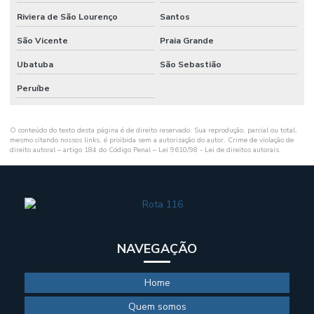
Riviera de São Lourenço
Santos
São Vicente
Praia Grande
Ubatuba
São Sebastião
Peruíbe
O conteúdo do texto desta página é de direito reservado. Sua reprodução, parcial ou total,
mesmo citando nossos links, é proibida sem a autorização do autor. Crime de violação de
direito autoral – artigo 184 do Código Penal –
Lei 9610/98 - Lei de direitos autorais
.
NAVEGAÇÃO
Home
Quem somos