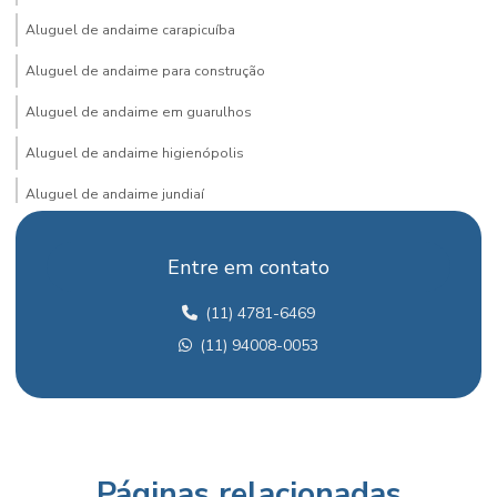
Aluguel de andaime carapicuíba
Aluguel de andaime para construção
Aluguel de andaime em guarulhos
Aluguel de andaime higienópolis
Aluguel de andaime jundiaí
Aluguel de andaime lapa sp
Entre em contato
Aluguel de andaime no ipiranga
(11) 4781-6469
Aluguel de andaime para obra
(11) 94008-0053
Aluguel de andaime em osasco
Aluguel de andaime na penha
Aluguel de andaime para pintura
Aluguel de andaime santo andré
Páginas relacionadas