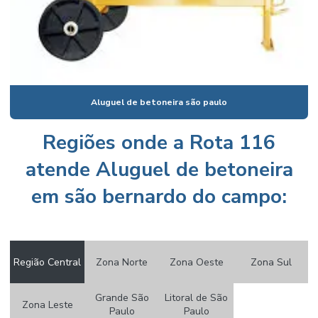
Aluguel de serra policorte
Andaime aluguel zona norte
Betoneira locação preço
Compactador de solo aluguel
Aluguel de betoneira são paulo
Compactador de solo aluguel preço
Compressor para pintura aluguel
Regiões onde a Rota 116
Furadeira de impacto aluguel
atende Aluguel de betoneira
Lavadora de alta pressão para alugar
em são bernardo do campo:
Lavadora de alta pressão aluguel
Locação de acabadora de superfície
Região Central
Zona Norte
Zona Oeste
Zona Sul
Locação de acabadora de superfície em sp
Locação de alisadora de piso
Grande São
Litoral de São
Zona Leste
Paulo
Paulo
Locação de alisadora de piso em sp