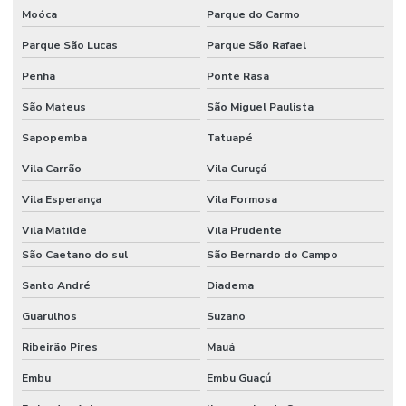
Moóca
Parque do Carmo
Locação de placa vibratória
Parque São Lucas
Parque São Rafael
Locação de policorte
Penha
Ponte Rasa
Locação de régua vibratória
São Mateus
São Miguel Paulista
Loja de aluguel de andaime
Sapopemba
Tatuapé
Martelete rompedor aluguel
Vila Carrão
Vila Curuçá
Mini grua 500kg locação
Vila Esperança
Vila Formosa
Mini grua locação
Vila Matilde
Vila Prudente
Placa vibratória aluguel
São Caetano do sul
São Bernardo do Campo
Santo André
Diadema
Preço aluguel de compressor para pintura
Guarulhos
Suzano
Régua vibratória para concreto aluguel
Ribeirão Pires
Mauá
Valor aluguel escora de ferro
Embu
Embu Guaçú
Valor de aluguel de lavadora de alta pressão