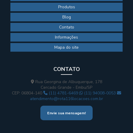
Produtos
Blog
Contato
Informações
Mapa do site
CONTATO
Rua Georgina de Albuquerque, 178
Cercado Grande - Embu/SP
CEP: 06804-140
(11) 4781-6469
(11) 94008-0053
atendimento@rota116locacoes.com.br
Envie sua mensagem!