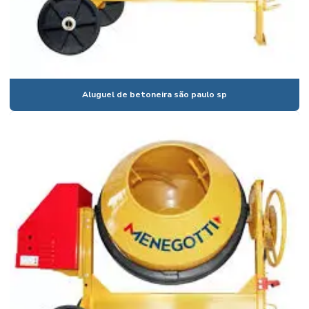
Aluguel de furadeira de impacto
Aluguel de lavadora de alta pressão
Aluguel de mangotes
Aluguel de martelete rompedor
Aluguel de betoneira são paulo sp
Aluguel de martelo rompedor
Aluguel de mini grua
Aluguel de pistola finca pinos
Aluguel de placa vibratória
Aluguel de policorte
Aluguel de régua vibratória
Aluguel régua vibratória niveladora para concreto
Aluguel sapo compactador de solo preço