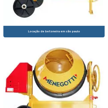
Aluguel de compactador de solo preço
Aluguel de compressor para pintura
Aluguel de compressor para pintura valor
Aluguel de cortadora de bloco
Locação de betoneira em são paulo
Aluguel de cortadora de piso
Aluguel de escada extensiva
Aluguel de escora metálica
Aluguel de escora metálica de ferro
Aluguel escora metálica laje
Aluguel escora metálica são paulo
Aluguel de esmerilhadeira
Aluguel de ferramentas policorte