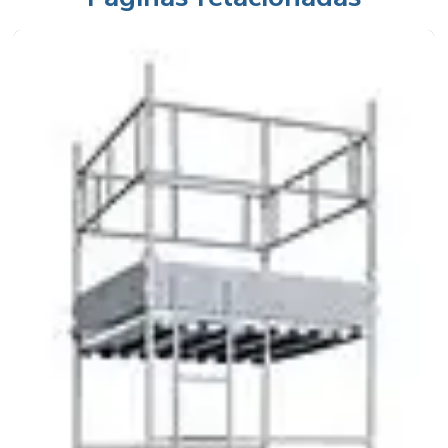
Aluguel de andaime em são bernardo do campo
Aluguel de andaime são paulo
Aluguel de andaime tubular
Aluguel de andaime valor
Aluguel de andaime vila olímpia
Aluguel de andaime zona leste
Aluguel de andaime zona norte
Aluguel de andaime zona sul
Aluguel de andaimes itapevi
Aluguel de andaimes na lapa
Aluguel de andaimes no jabaquara
Aluguel de andaimes no morumbi