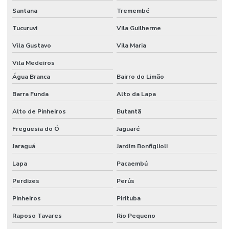
Santana
Tremembé
Locação de andaime no campo belo
Tucuruvi
Vila Guilherme
Locação de andaime no campo limpo
Vila Gustavo
Vila Maria
Locação de andaime no capão redondo
Vila Medeiros
Locação de andaime osasco
Água Branca
Bairro do Limão
Locação de andaime pinheiros sp
Barra Funda
Alto da Lapa
Locação andaime preço
Alto de Pinheiros
Butantã
Freguesia do Ó
Jaguaré
Locação de andaime são paulo
Jaraguá
Jardim Bonfiglioli
Locação de andaime tubular
Lapa
Pacaembú
Locação de andaime zona leste sp
Perdizes
Perús
Locação de andaime zona oeste
Pinheiros
Pirituba
Locação de andaimes freguesia do ó
Raposo Tavares
Rio Pequeno
Locação de andaimes sp