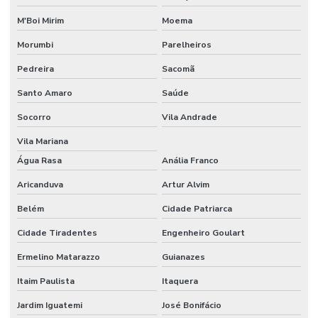
Locação de compactador de solo
M'Boi Mirim
Moema
Locação de compactador de solo preço
Morumbi
Parelheiros
Pedreira
Sacomã
Locação de cortadora de bloco
Santo Amaro
Saúde
Locação de cortadora de piso
Socorro
Vila Andrade
Locação de escora metálica
Vila Mariana
Locação de esmerilhadeira
Água Rasa
Anália Franco
Locação de furadeira de impacto
Aricanduva
Artur Alvim
Locação de mangote
Belém
Cidade Patriarca
Locação de mini grua
Cidade Tiradentes
Engenheiro Goulart
Locação mini grua 500kg
Ermelino Matarazzo
Guianazes
Locação de mini grua em são paulo
Itaim Paulista
Itaquera
Jardim Iguatemi
José Bonifácio
Locação de pistola finca pino