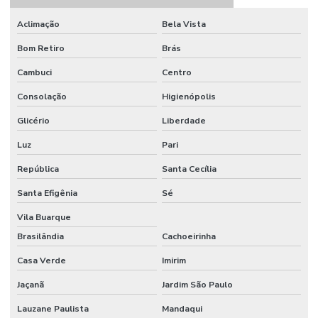
Aclimação
Bela Vista
Locação de andaime aclimação
Bom Retiro
Brás
Locação de andaime em barueri
Cambuci
Centro
Locação de andaime carapicuíba
Consolação
Higienópolis
Locação de andaime centro de sp
Glicério
Liberdade
Locação de andaime diadema
Luz
Pari
Locação de andaime fachadeiro
República
Santa Cecília
Locação de andaime fachadeiro em são paulo
Santa Efigênia
Sé
Locação de andaime guarulhos
Vila Buarque
Locação de andaime ipiranga
Brasilândia
Cachoeirinha
Casa Verde
Imirim
Locação de andaime lapa
Jaçanã
Jardim São Paulo
Locação de andaime liberdade
Lauzane Paulista
Mandaqui
Locação de andaime mooca